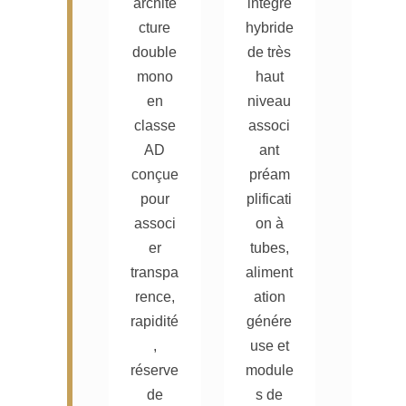
archite
intégré
cture
hybride
double
de très
mono
haut
en
niveau
classe
associ
AD
ant
conçue
préam
pour
plificati
associ
on à
er
tubes,
transpa
aliment
rence,
ation
rapidité
génére
,
use et
réserve
module
de
s de