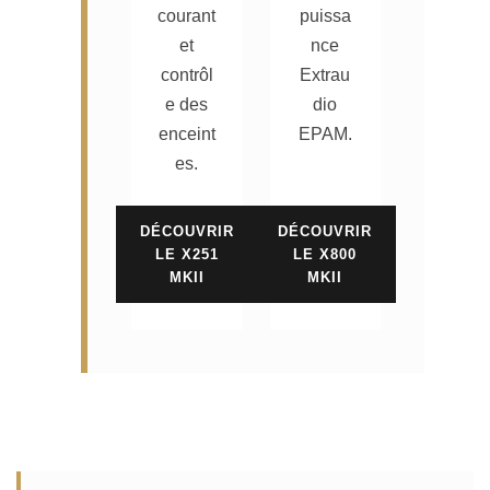
courant
puissa
et
nce
contrôl
Extrau
e des
dio
enceint
EPAM.
es.
DÉCOUVRIR
DÉCOUVRIR
LE X251
LE X800
MKII
MKII