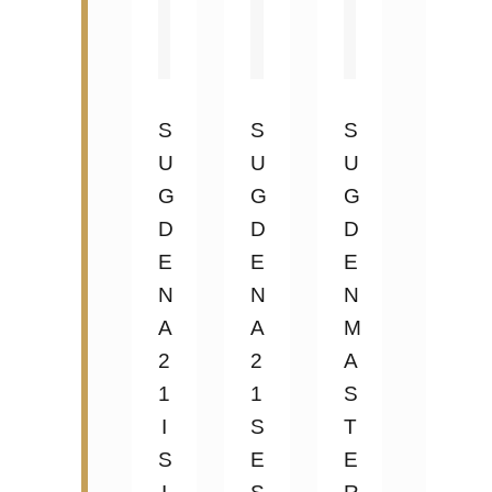
S
S
S
U
U
U
G
G
G
D
D
D
E
E
E
N
N
N
A
A
M
2
2
A
1
1
S
I
S
T
S
E
E