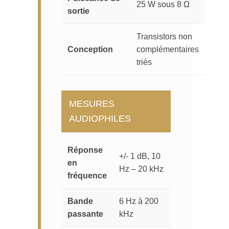
25 W sous 8 Ω
sortie
Transistors non
Conception
complémentaires
triés
MESURES
AUDIOPHILES
Réponse
+/- 1 dB, 10
en
Hz – 20 kHz
fréquence
Bande
6 Hz à 200
passante
kHz