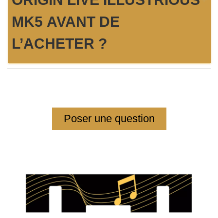
MK5 AVANT DE
L’ACHETER ?
Oui. Une écoute comparative du
bras de lecture Origin
Live Illustrious Mk5
permet d’évaluer son influence sur la
tension du grave, la profondeur de la scène sonore, la
Poser une question
micro-dynamique et la stabilité de lecture selon la platine,
la cellule et le préamplificateur phono utilisés.