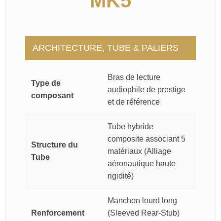
MK5
ARCHITECTURE, TUBE & PALIERS
Bras de lecture
Type de
audiophile de prestige
composant
et de référence
Tube hybride
composite associant 5
Structure du
matériaux (Alliage
Tube
aéronautique haute
rigidité)
Manchon lourd long
Renforcement
(Sleeved Rear-Stub)