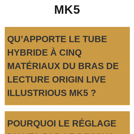
MK5
QU’APPORTE LE TUBE
HYBRIDE À CINQ
MATÉRIAUX DU BRAS DE
LECTURE ORIGIN LIVE
ILLUSTRIOUS MK5 ?
Le tube hybride du
bras de lecture Origin Live
POURQUOI LE RÉGLAGE
Illustrious Mk5
associe plusieurs matériaux aux
propriétés mécaniques complémentaires afin de mieux