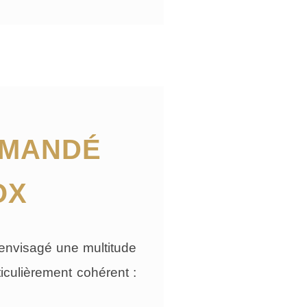
MMANDÉ
OX
 envisagé une multitude
ticulièrement cohérent :