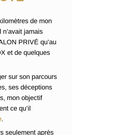
 kilomètres de mon
 n’avait jamais
SALON PRIVÉ qu’au
OX et de quelques
ger sur son parcours
es, ses déceptions
, mon objectif
nt ce qu’il
e
.
urs seulement après