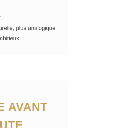
:
urelle, plus analogique
mbitieux.
E AVANT
OUTE