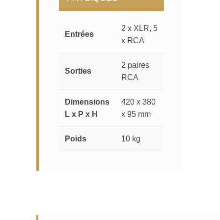
2 x XLR, 5
Entrées
x RCA
2 paires
Sorties
RCA
Dimensions
420 x 380
L x P x H
x 95 mm
Poids
10 kg