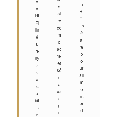
o
n
é
n
Hi
ai
Hi
Fi
re
Fi
lin
co
lin
é
m
é
ai
p
ai
re
ac
re
p
te
hy
o
et
br
ur
sé
id
ali
ri
e
m
e
st
e
us
a
nt
e
bil
er
p
is
d
o
é