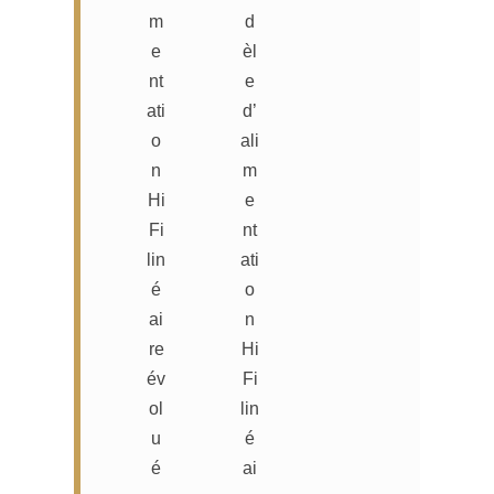
m
d
e
èl
nt
e
ati
d’
o
ali
n
m
Hi
e
Fi
nt
lin
ati
é
o
ai
n
re
Hi
év
Fi
ol
lin
u
é
é
ai