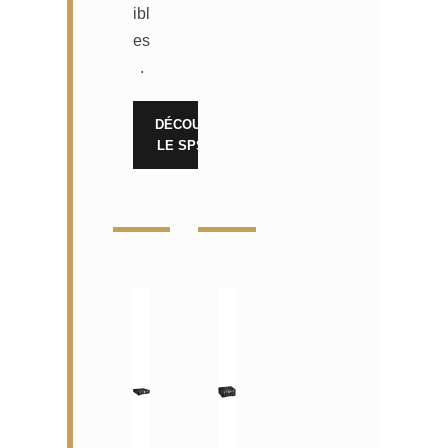
ibl
es
.
DÉCOUVRIR
LE SPS-500