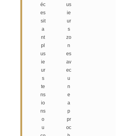
éc
us
es
ie
sit
ur
a
s
nt
zo
pl
n
us
es
ie
av
ur
ec
s
u
te
n
ns
e
io
a
ns
p
o
pr
u
oc
co
h