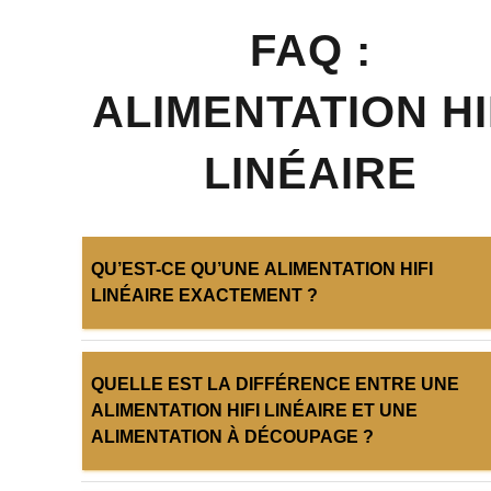
FAQ :
ALIMENTATION HI
LINÉAIRE
QU’EST-CE QU’UNE ALIMENTATION HIFI
LINÉAIRE EXACTEMENT ?
Une alimentation HiFi linéaire est un bloc d’alimentatio
QUELLE EST LA DIFFÉRENCE ENTRE UNE
externe qui remplace le transformateur ou l’alimentatio
ALIMENTATION HIFI LINÉAIRE ET UNE
découpage d’origine d’un appareil, afin de lui fournir un
ALIMENTATION À DÉCOUPAGE ?
courant continu plus stable et moins bruité.